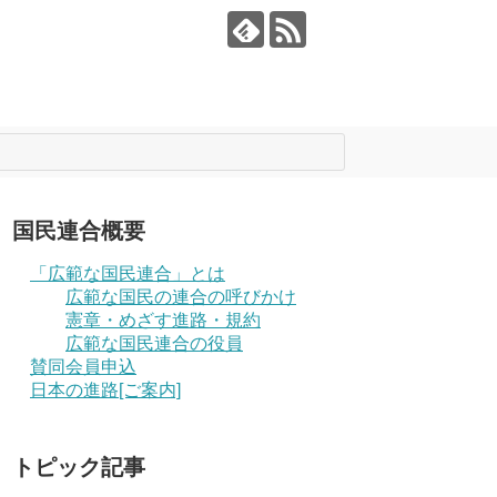
国民連合概要
「広範な国民連合」とは
広範な国民の連合の呼びかけ
憲章・めざす進路・規約
広範な国民連合の役員
賛同会員申込
日本の進路[ご案内]
トピック記事