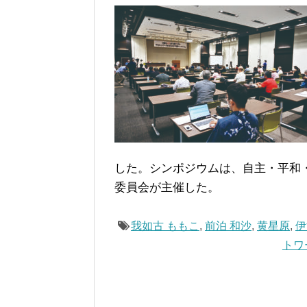
した。シンポジウムは、自主・平和
委員会が主催した。
我如古 ももこ
,
前泊 和沙
,
黄星原
,
伊
トワ