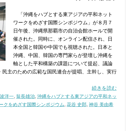
「沖縄をハブとする東アジアの平和ネット
ワークをめざす国際シンポジウム」が８月７
日午後、沖縄県那覇市の自治会館ホールで開
催された。同時に、オンライン配信され、日
本全国と韓国や中国でも視聴された。日本と
沖縄、中国、韓国の専門家らが登壇し沖縄を
軸とした平和構築の課題について提起、議論
・民主のための広範な国民連合が提唱、主幹し、実行
続きを読む
波洋一
,
翁長雄治
,
沖縄をハブとする東アジアの平和ネッ
ークをめざす国際シンポジウム
,
花谷 史郎
,
神谷 美由希