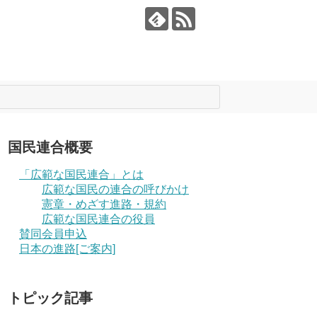
国民連合概要
「広範な国民連合」とは
広範な国民の連合の呼びかけ
憲章・めざす進路・規約
広範な国民連合の役員
賛同会員申込
日本の進路[ご案内]
トピック記事