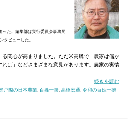
迫った。編集部は実行委員会事務局
ンタビューした。
る関心が高まりました。ただ米高騰で「農家は儲か
すれば」などさまざまな意見があります。農家の実情
続きを読む
瀬戸際の日本農業
,
百姓一揆
,
高橋宏通
,
令和の百姓一揆