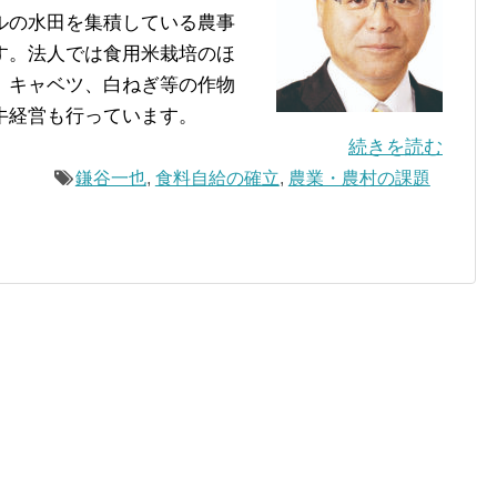
ルの水田を集積している農事
す。法人では食用米栽培のほ
、キャベツ、白ねぎ等の作物
牛経営も行っています。
続きを読む
鎌谷一也
,
食料自給の確立
,
農業・農村の課題