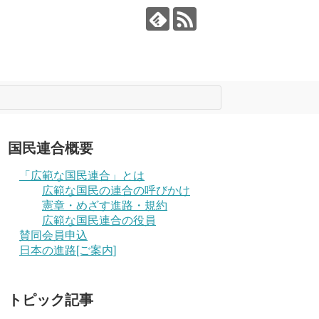
国民連合概要
「広範な国民連合」とは
広範な国民の連合の呼びかけ
憲章・めざす進路・規約
広範な国民連合の役員
賛同会員申込
日本の進路[ご案内]
トピック記事