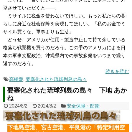
挙させていただくと――、
ミサイルに税金を使わないでほしい。もっと私たちの暮
らしに身近な社会保障を実現してほしい。「私のお金でミ
サイル買うな、軍事よりも生活」
どうせ、アメリカが使用・製造中止して持て余している
格落ち戦闘機を買うのだろう。この手のアメリカによる日
本の軍事支配政治、沖縄県内での事故多発をいつまで繰り
返すのだろう。
続きを読む
高橋愛
,
要塞化された琉球列島の島々
要塞化された琉球列島の島々 下地 あか
ね
2024/8/2
2024/8/2
安全保障・防衛
下地島空港、宮古空港、平良港の「特定利用空