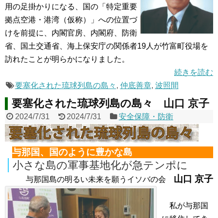
用の足掛かりになる、国の「特定重要
拠点空港・港湾（仮称）」への位置づ
けを前提に、内閣官房、内閣府、防衛
省、国土交通省、海上保安庁の関係者19人が竹富町役場を
訪れたことが明らかになりました。
続きを読む
要塞化された琉球列島の島々
,
仲底善章
,
波照間
要塞化された琉球列島の島々 山口 京子
2024/7/31
2024/7/31
安全保障・防衛
与那国、国のように豊かな島
小さな島の軍事基地化が急テンポに
山口 京子
与那国島の明るい未来を願うイソバの会
私が与那国