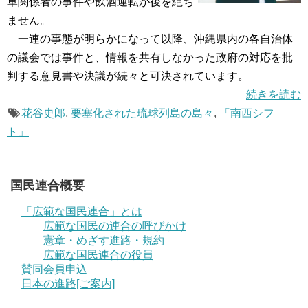
軍関係者の事件や飲酒運転が後を絶ち
ません。
一連の事態が明らかになって以降、沖縄県内の各自治体
の議会では事件と、情報を共有しなかった政府の対応を批
判する意見書や決議が続々と可決されています。
続きを読む
花谷史郎
,
要塞化された琉球列島の島々
,
「南西シフ
ト」
国民連合概要
「広範な国民連合」とは
広範な国民の連合の呼びかけ
憲章・めざす進路・規約
広範な国民連合の役員
賛同会員申込
日本の進路[ご案内]