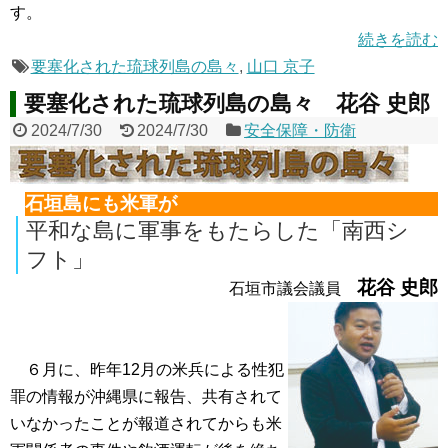
す。
続きを読む
要塞化された琉球列島の島々
,
山口 京子
要塞化された琉球列島の島々 花谷 史郎
2024/7/30
2024/7/30
安全保障・防衛
石垣島にも米軍が
平和な島に軍事をもたらした「南西シ
フト」
花谷 史郎
石垣市議会議員
６月に、昨年12月の米兵による性犯
罪の情報が沖縄県に報告、共有されて
いなかったことが報道されてからも米