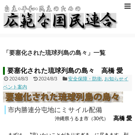
「
要塞化された琉球列島の島々
」
一覧
要塞化された琉球列島の島々 高橋 愛
2024/8/3
2024/8/3
安全保障・防衛
,
お知らせイ
ベント案内
市内勝連分屯地にミサイル配備
高橋 愛
沖縄県うるま市（30代）
まずは、〝言いたいことがありすぎる〟に尽きます。列