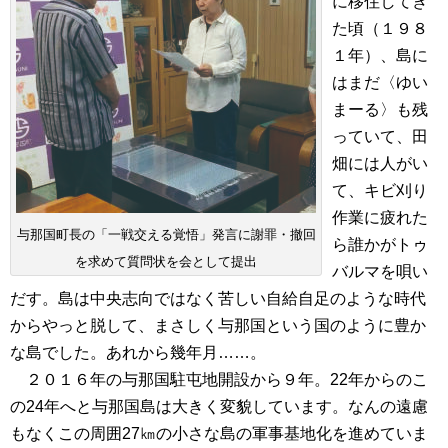
に移住してき
た頃（１９８
１年）、島に
はまだ〈ゆい
まーる〉も残
っていて、田
畑には人がい
て、キビ刈り
作業に疲れた
与那国町長の「一戦交える覚悟」発言に謝罪・撤回
ら誰かがトゥ
を求めて質問状を会として提出
バルマを唄い
だす。島は中央志向ではなく苦しい自給自足のような時代
からやっと脱して、まさしく与那国という国のように豊か
な島でした。あれから幾年月……。
２０１６年の与那国駐屯地開設から９年。22年からのこ
の24年へと与那国島は大きく変貌しています。なんの遠慮
もなくこの周囲27㎞の小さな島の軍事基地化を進めていま