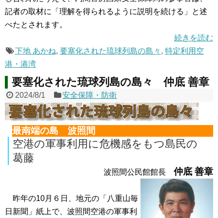
記者の取材に「理解を得られるように説明を続ける」と述
べたとされます。
続きを読む
下地 あかね
,
要塞化された琉球列島の島々
,
特定利用空
港・港湾
要塞化された琉球列島の島々 仲底 善章
2024/8/1
安全保障・防衛
最南端の島 波照間
空港の軍事利用に危機感をもつ島民の
葛藤
仲底 善章
波照間公民館館長
昨年の10月６日、地元の「八重山毎
日新聞」紙上で、波照間空港の軍事利