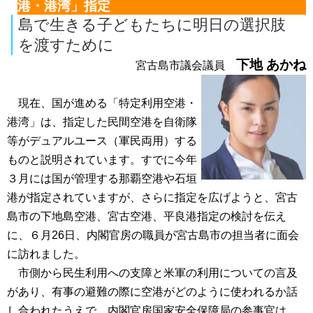
港・港湾」指定
島で生きる子どもたちに明日の選択肢
を渡すために
下地 あかね
宮古島市議会議員
現在、国が進める「特定利用空港・
港湾」は、指定した民間空港を自衛隊
等がデュアルユース（軍民両用）する
ものと説明されています。すでに今年
３月には国が管理する那覇空港や石垣
港が指定されていますが、さらに指定を広げようと、宮古
島市の下地島空港、宮古空港、平良港指定の検討を伝え
に、６月26日、内閣官房の職員が宮古島市の担当者に面会
に訪れました。
市側から民生利用への支障と米軍の利用についての言及
があり、有事の避難の際に空港がどのように使われるか話
し合われたうえで、内閣官房国家安全保障局の参事官は、