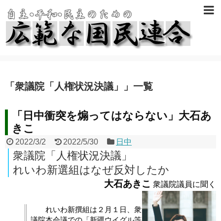
「
衆議院「人権状況決議」
」
一覧
「日中衝突を煽ってはならない」大石あ
きこ
2022/3/2
2022/5/30
日中
衆議院「人権状況決議」
れいわ新選組はなぜ反対したか
大石あきこ
衆議院議員に聞く
れいわ新撰組は２月１日、衆
議院本会議での「新疆ウイグル等