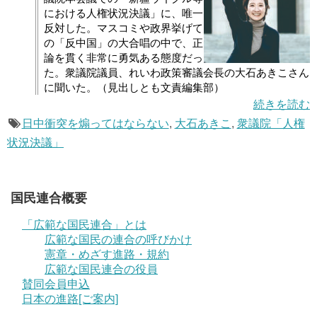
における人権状況決議」に、唯一
反対した。マスコミや政界挙げて
の「反中国」の大合唱の中で、正
論を貫く非常に勇気ある態度だっ
た。衆議院議員、れいわ政策審議会長の大石あきこさん
に聞いた。（見出しとも文責編集部）
続きを読む
日中衝突を煽ってはならない
,
大石あきこ
,
衆議院「人権
状況決議」
国民連合概要
「広範な国民連合」とは
広範な国民の連合の呼びかけ
憲章・めざす進路・規約
広範な国民連合の役員
賛同会員申込
日本の進路[ご案内]