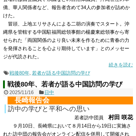
僑、華人関係者など、報告者含めて34人の参加者が詰めか
けた。
冒頭、上地エリサさんによる二胡の演奏でスタート。沖
縄県を管轄する中国駐福岡総領事館の楊慶東総領事から寄
せられた「両国関係のより良い未来を作るために青春の力
を発揮されることを心より期待しています」とのメッセー
ジが代読された。
続きを読む
戦後80年
,
若者が語る中国訪問の学び
戦後80年、若者が語る中国訪問の学び
2025/11/16
日中
長崎報告会
訪中の学びと平和への思い
村田 咲花
若者訪中団員
９月10日、長崎県において８月14日から19日に実施さ
れた訪中団の報告会がオンライン配信を併用して開催され