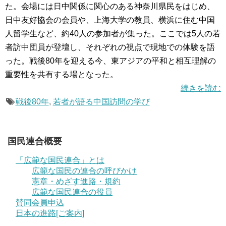
た。会場には日中関係に関心のある神奈川県民をはじめ、
日中友好協会の会員や、上海大学の教員、横浜に住む中国
人留学生など、約40人の参加者が集った。ここでは5人の若
者訪中団員が登壇し、それぞれの視点で現地での体験を語
った。戦後80年を迎える今、東アジアの平和と相互理解の
重要性を共有する場となった。
続きを読む
戦後80年
,
若者が語る中国訪問の学び
国民連合概要
「広範な国民連合」とは
広範な国民の連合の呼びかけ
憲章・めざす進路・規約
広範な国民連合の役員
賛同会員申込
日本の進路[ご案内]