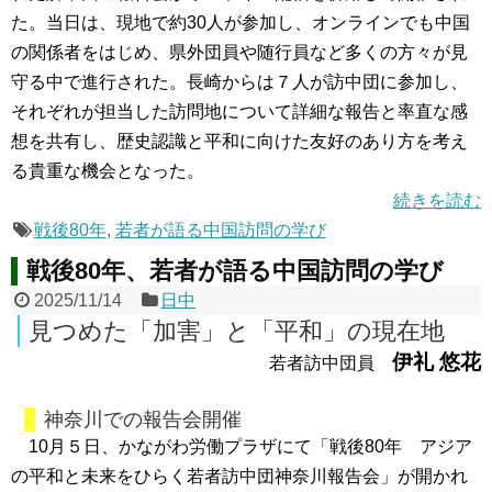
た。当日は、現地で約30人が参加し、オンラインでも中国
の関係者をはじめ、県外団員や随行員など多くの方々が見
守る中で進行された。長崎からは７人が訪中団に参加し、
それぞれが担当した訪問地について詳細な報告と率直な感
想を共有し、歴史認識と平和に向けた友好のあり方を考え
る貴重な機会となった。
続きを読む
戦後80年
,
若者が語る中国訪問の学び
戦後80年、若者が語る中国訪問の学び
2025/11/14
日中
見つめた「加害」と「平和」の現在地
伊礼 悠花
若者訪中団員
神奈川での報告会開催
10月５日、かながわ労働プラザにて「戦後80年 アジア
の平和と未来をひらく若者訪中団神奈川報告会」が開かれ