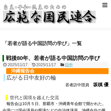
「
若者が語る中国訪問の学び
」
一覧
戦後80年、若者が語る中国訪問の学び
2025/11/17
2025/11/17
日中
沖縄報告会
広がる日中友好の輪
坂槙 優
若者訪中団員
世代と国境を越えた交流
報告会は10月５日、那覇市・沖縄青年会館で開かれた。
会場には国会議員や県議などの自治体議員、沖縄在住の華