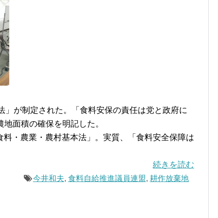
障法」が制定された。「食料安保の責任は党と政府に
農地面積の確保を明記した。
料・農業・農村基本法」。実質、「食料安全保障は
。
続きを読む
今井和夫
,
食料自給推進議員連盟
,
耕作放棄地