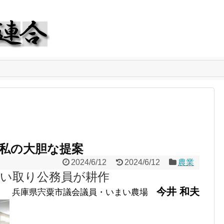
私の大胆な提案
2024/6/12
2024/6/12
農業
買い取り公務員が耕作
今井 和夫
兵庫県宍粟市議会議員・いまい農場