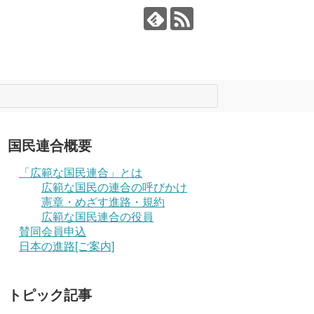
国民連合概要
「広範な国民連合」とは
広範な国民の連合の呼びかけ
憲章・めざす進路・規約
広範な国民連合の役員
賛同会員申込
日本の進路[ご案内]
トピック記事