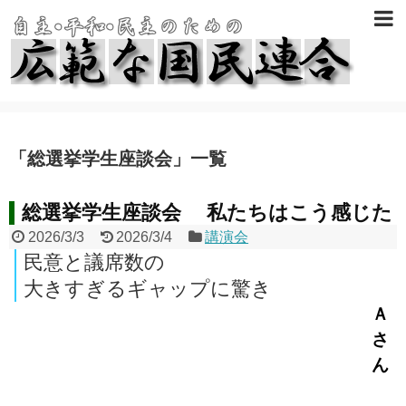
「
総選挙学生座談会
」
一覧
総選挙学生座談会 私たちはこう感じた
2026/3/3
2026/3/4
講演会
民意と議席数の
大きすぎるギャップに驚き
Ａ
さ
ん