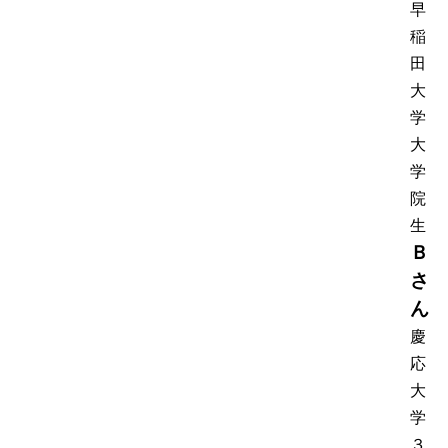
早
稲
田
大
学
大
学
院
生
Ｂ
さ
ん
慶
応
大
学
３