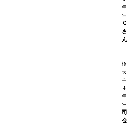
年
生
Ｃ
さ
ん
一
橋
大
学
４
年
生
司
会