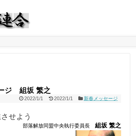
ージ 組坂 繁之
2022/1/1
2022/1/1
新春メッセージ
進させよう
組坂 繁之
部落解放同盟中央執行委員長