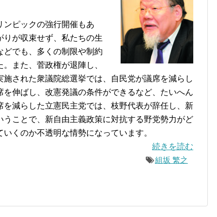
リンピックの強行開催もあ
がりが収束せず、私たちの生
などでも、多くの制限や制約
た。また、菅政権が退陣し、
実施された衆議院総選挙では、自民党が議席を減らし
席を伸ばし、改憲発議の条件ができるなど、たいへん
席を減らした立憲民主党では、枝野代表が辞任し、新
いうことで、新自由主義政策に対抗する野党勢力がど
ていくのか不透明な情勢になっています。
続きを読む
組坂 繁之