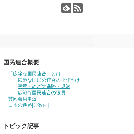
国民連合概要
「広範な国民連合」とは
広範な国民の連合の呼びかけ
憲章・めざす進路・規約
広範な国民連合の役員
賛同会員申込
日本の進路[ご案内]
トピック記事