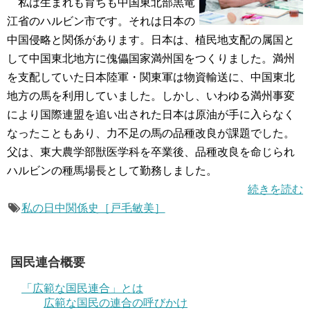
私は生まれも育ちも中国東北部黒竜
江省のハルビン市です。それは日本の
中国侵略と関係があります。日本は、植民地支配の属国と
して中国東北地方に傀儡国家満州国をつくりました。満州
を支配していた日本陸軍・関東軍は物資輸送に、中国東北
地方の馬を利用していました。しかし、いわゆる満州事変
により国際連盟を追い出された日本は原油が手に入らなく
なったこともあり、力不足の馬の品種改良が課題でした。
父は、東大農学部獣医学科を卒業後、品種改良を命じられ
ハルビンの種馬場長として勤務しました。
続きを読む
私の日中関係史［戸毛敏美］
国民連合概要
「広範な国民連合」とは
広範な国民の連合の呼びかけ