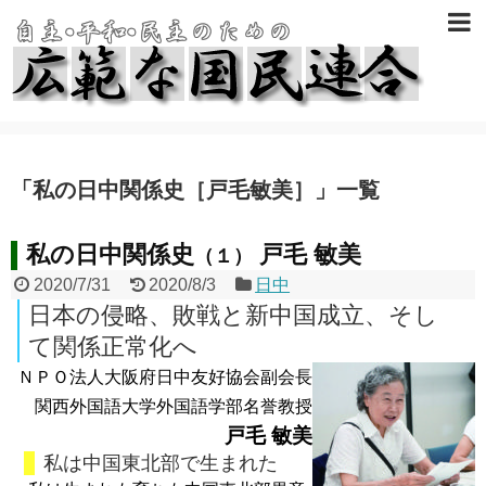
「
私の日中関係史［戸毛敏美］
」
一覧
私の日中関係史
戸毛 敏美
（１）
2020/7/31
2020/8/3
日中
日本の侵略、敗戦と新中国成立、そし
て関係正常化へ
ＮＰＯ法人大阪府日中友好協会副会長
関西外国語大学外国語学部名誉教授
戸毛 敏美
私は中国東北部で生まれた