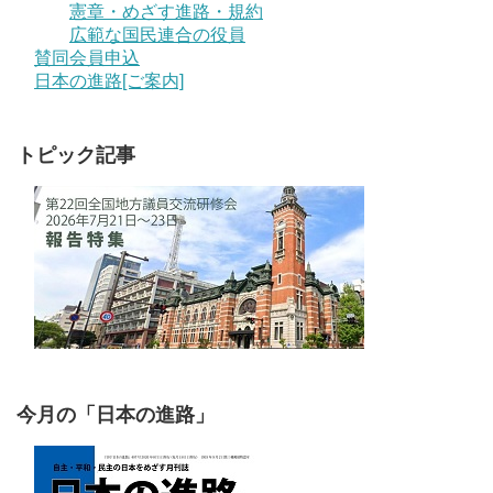
憲章・めざす進路・規約
広範な国民連合の役員
賛同会員申込
日本の進路[ご案内]
トピック記事
今月の「日本の進路」