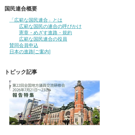
国民連合概要
「広範な国民連合」とは
広範な国民の連合の呼びかけ
憲章・めざす進路・規約
広範な国民連合の役員
賛同会員申込
日本の進路[ご案内]
トピック記事