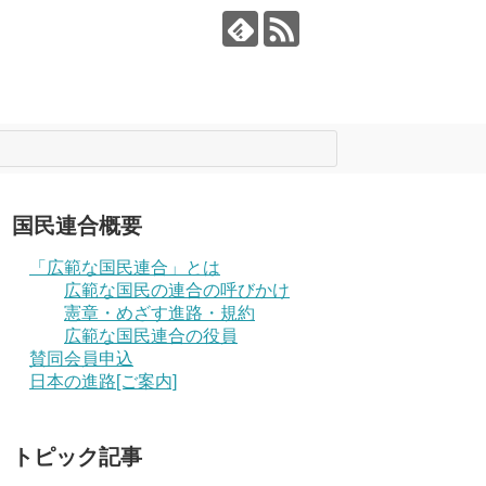
国民連合概要
「広範な国民連合」とは
広範な国民の連合の呼びかけ
憲章・めざす進路・規約
広範な国民連合の役員
賛同会員申込
日本の進路[ご案内]
トピック記事