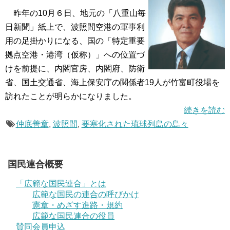
昨年の10月６日、地元の「八重山毎
日新聞」紙上で、波照間空港の軍事利
用の足掛かりになる、国の「特定重要
拠点空港・港湾（仮称）」への位置づ
けを前提に、内閣官房、内閣府、防衛
省、国土交通省、海上保安庁の関係者19人が竹富町役場を
訪れたことが明らかになりました。
続きを読む
仲底善章
,
波照間
,
要塞化された琉球列島の島々
国民連合概要
「広範な国民連合」とは
広範な国民の連合の呼びかけ
憲章・めざす進路・規約
広範な国民連合の役員
賛同会員申込