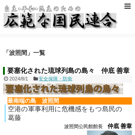
「
波照間
」
一覧
要塞化された琉球列島の島々 仲底 善章
2024/8/1
安全保障・防衛
最南端の島 波照間
空港の軍事利用に危機感をもつ島民の
葛藤
仲底 善章
波照間公民館館長