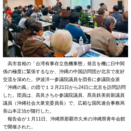
高市首相の「台湾有事存立危機事態」発言を機に日中関
係の極度に緊張するなか、沖縄の中国訪問団が北京で友好
交流を深めた。伊波洋一参議院議員を団長に参議院会派
「沖縄の風」の団で１２月21日から24日に北京を訪問訪問
した。団員は、高良さちか参議院議員、髙良鉄美前新議員
議員（沖縄社会大衆党委員長）で、広範な国民連合事務局
長山本正治が随行した。
報告会が１月11日、沖縄県那覇市久米の沖縄県青年会館
で開催された。