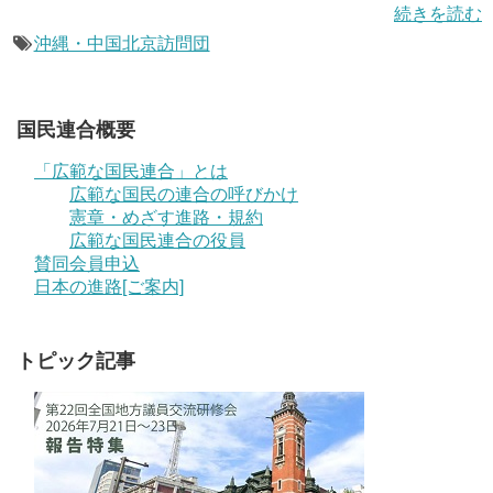
続きを読む
沖縄・中国北京訪問団
国民連合概要
「広範な国民連合」とは
広範な国民の連合の呼びかけ
憲章・めざす進路・規約
広範な国民連合の役員
賛同会員申込
日本の進路[ご案内]
トピック記事