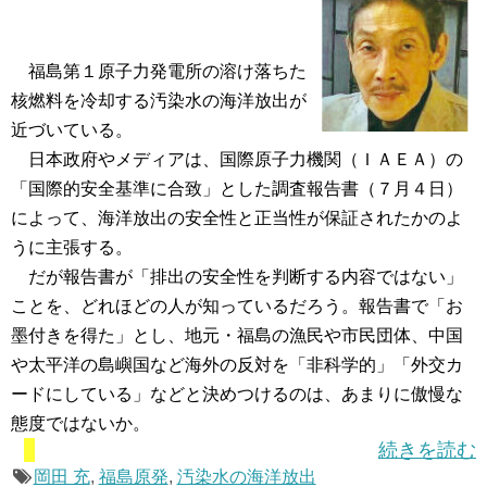
福島第１原子力発電所の溶け落ちた
核燃料を冷却する汚染水の海洋放出が
近づいている。
日本政府やメディアは、国際原子力機関（ＩＡＥＡ）の
「国際的安全基準に合致」とした調査報告書（７月４日）
によって、海洋放出の安全性と正当性が保証されたかのよ
うに主張する。
だが報告書が「排出の安全性を判断する内容ではない」
ことを、どれほどの人が知っているだろう。報告書で「お
墨付きを得た」とし、地元・福島の漁民や市民団体、中国
や太平洋の島嶼国など海外の反対を「非科学的」「外交カ
ードにしている」などと決めつけるのは、あまりに傲慢な
態度ではないか。
続きを読む
岡田 充
,
福島原発
,
汚染水の海洋放出