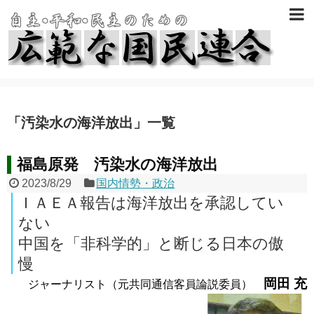
「
汚染水の海洋放出
」
一覧
福島原発 汚染水の海洋放出
2023/8/29
国内情勢・政治
ＩＡＥＡ報告は海洋放出を承認してい
ない
中国を「非科学的」と断じる日本の傲
慢
岡田 充
ジャーナリスト（元共同通信客員論説委員）