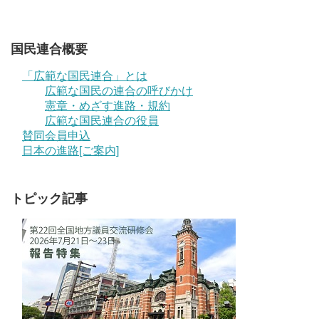
国民連合概要
「広範な国民連合」とは
広範な国民の連合の呼びかけ
憲章・めざす進路・規約
広範な国民連合の役員
賛同会員申込
日本の進路[ご案内]
トピック記事