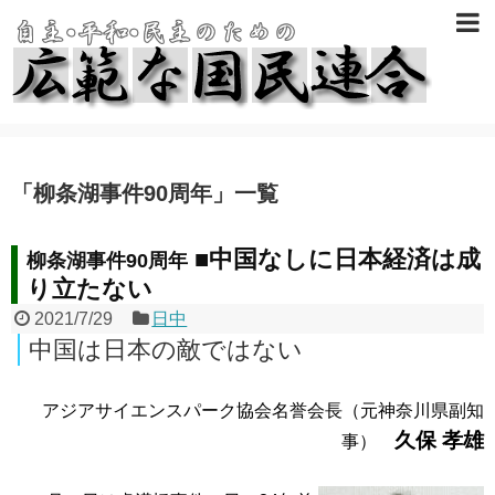
「
柳条湖事件90周年
」
一覧
■中国なしに日本経済は成
柳条湖事件90周年
り立たない
2021/7/29
日中
中国は日本の敵ではない
アジアサイエンスパーク協会名誉会長（元神奈川県副知
久保 孝雄
事）