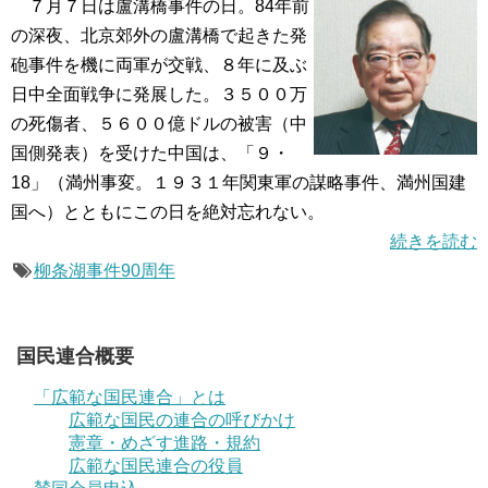
７月７日は盧溝橋事件の日。84年前
の深夜、北京郊外の盧溝橋で起きた発
砲事件を機に両軍が交戦、８年に及ぶ
日中全面戦争に発展した。３５００万
の死傷者、５６００億ドルの被害（中
国側発表）を受けた中国は、「９・
18」（満州事変。１９３１年関東軍の謀略事件、満州国建
国へ）とともにこの日を絶対忘れない。
続きを読む
柳条湖事件90周年
国民連合概要
「広範な国民連合」とは
広範な国民の連合の呼びかけ
憲章・めざす進路・規約
広範な国民連合の役員