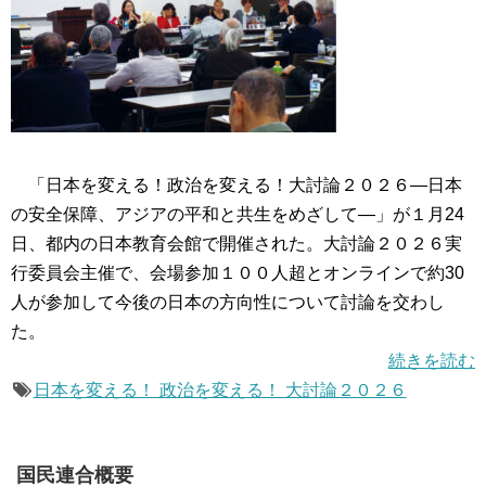
「日本を変える！政治を変える！大討論２０２６―日本
の安全保障、アジアの平和と共生をめざして―」が１月24
日、都内の日本教育会館で開催された。大討論２０２６実
行委員会主催で、会場参加１００人超とオンラインで約30
人が参加して今後の日本の方向性について討論を交わし
た。
続きを読む
日本を変える！ 政治を変える！ 大討論２０２６
国民連合概要