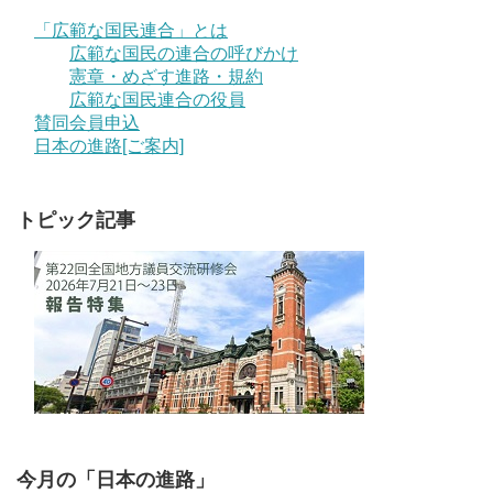
「広範な国民連合」とは
広範な国民の連合の呼びかけ
憲章・めざす進路・規約
広範な国民連合の役員
賛同会員申込
日本の進路[ご案内]
トピック記事
今月の「日本の進路」