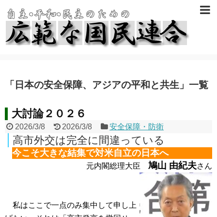
「
日本の安全保障、アジアの平和と共生
」
一覧
大討論２０２６
2026/3/8
2026/3/8
安全保障・防衛
高市外交は完全に間違っている
今こそ大きな結集で対米自立の日本へ
鳩山 由紀夫
元内閣総理大臣
さん
私はここで一点のみ集中して申し上