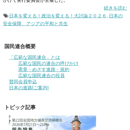
かけて実行委員会が主催した。
続きを読む
日本を変える！政治を変える！大討論２０２６
,
日本の
安全保障、アジアの平和と共生
国民連合概要
「広範な国民連合」とは
広範な国民の連合の呼びかけ
憲章・めざす進路・規約
広範な国民連合の役員
賛同会員申込
日本の進路[ご案内]
トピック記事