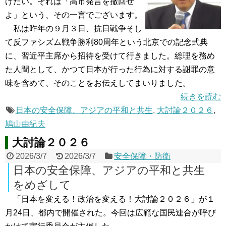
げたい。それは「高市発言を撤回せ
よ」という、その一言でございます。
私は昨年の９月３日、抗日戦争そし
て反ファシズム戦争勝利80周年という北京での記念式典
に、習近平主席から招待を受けて行きました。総理を務め
た人間として、かつて日本が行った行為に対する謝罪の意
味を含めて、そのことをお伝えしてまいりました。
続きを読む
日本の安全保障、アジアの平和と共生
,
大討論２０２６
,
鳩山由紀夫
大討論２０２６
2026/3/7
2026/3/7
安全保障・防衛
日本の安全保障、アジアの平和と共生
をめざして
「日本を変える！政治を変える！大討論２０２６」が１
月24日、都内で開催された。今回は広範な国民連合が呼び