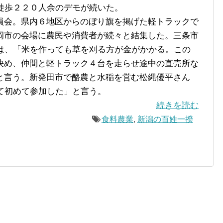
徒歩２２０人余のデモが続いた。
会。県内６地区からのぼり旗を掲げた軽トラックで
岡市の会場に農民や消費者が続々と結集した。三条市
）は、「米を作っても草を刈る方が金がかかる。この
決め、仲間と軽トラック４台を走らせ途中の直売所な
と言う。新発田市で酪農と水稲を営む松縄優平さん
て初めて参加した」と言う。
続きを読む
食料農業
,
新潟の百姓一揆