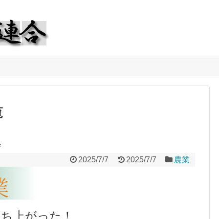
覧
揆
2025/7/7
2025/7/7
農業
立ち上がった！