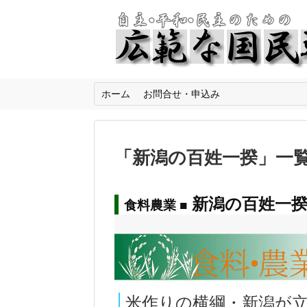
ホーム
お問合せ・申込み
「
新潟の百姓一揆
」
一
新潟の百姓一
食料農業 ■
米作りの横綱・新潟が