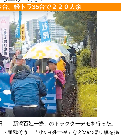
台、軽トラ35台で２２０人余
日、「新潟百姓一揆」のトラクターデモを行った。
に国産残そう」「小○百姓一揆」などののぼり旗を掲