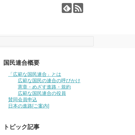
国民連合概要
「広範な国民連合」とは
広範な国民の連合の呼びかけ
憲章・めざす進路・規約
広範な国民連合の役員
賛同会員申込
日本の進路[ご案内]
トピック記事