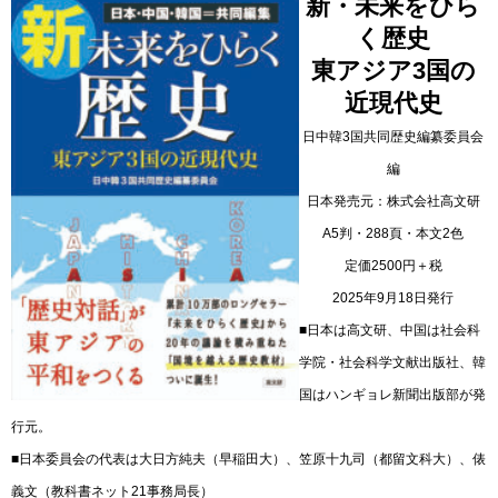
新・未来をひら
く歴史
東アジア3国の
近現代史
日中韓3国共同歴史編纂委員会
編
日本発売元：株式会社高文研
A5判・288頁・本文2色
定価2500円＋税
2025年9月18日発行
■日本は高文研、中国は社会科
学院・社会科学文献出版社、韓
国はハンギョレ新聞出版部が発
行元。
■日本委員会の代表は大日方純夫（早稲田大）、笠原十九司（都留文科大）、俵
義文（教科書ネット21事務局長）