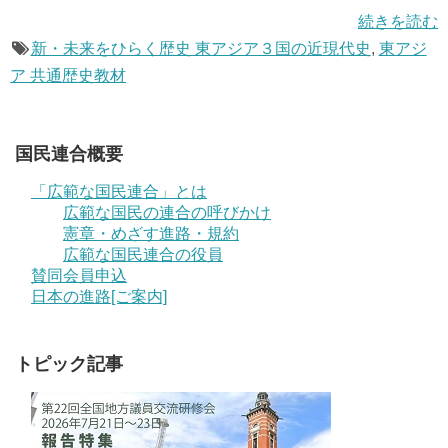
続きを読む
新・未来をひらく歴史 東アジア３国の近現代史
,
東アジ
ア 共通歴史教材
国民連合概要
「広範な国民連合」とは
広範な国民の連合の呼びかけ
憲章・めざす進路・規約
広範な国民連合の役員
賛同会員申込
日本の進路[ご案内]
トピック記事