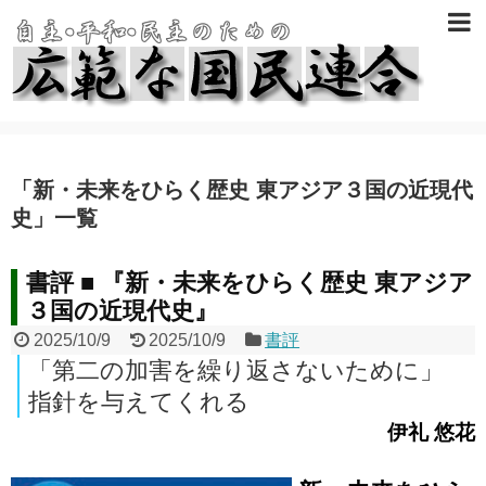
「
新・未来をひらく歴史 東アジア３国の近現代
史
」
一覧
書評 ■ 『新・未来をひらく歴史 東アジア
３国の近現代史』
2025/10/9
2025/10/9
書評
「第二の加害を繰り返さないために」
指針を与えてくれる
伊礼 悠花