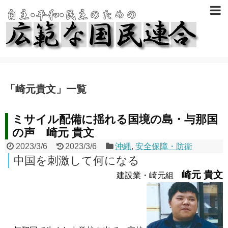
「
崎元貴文
」
一覧
ミサイル配備に揺れる国境の島・与那国
の声 崎元 貴文
2023/3/6
2023/3/6
沖縄
,
安全保障・防衛
中国を刺激して何になる
崎元 貴文
建設業・崎元組