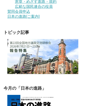
憲章・めざす進路・規約
広範な国民連合の役員
賛同会員申込
日本の進路[ご案内]
トピック記事
今月の「日本の進路」