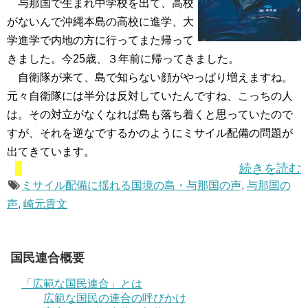
与那国で生まれ中学校を出て、高校
がないんで沖縄本島の高校に進学、大
学進学で内地の方に行ってまた帰って
きました。今25歳、３年前に帰ってきました。
自衛隊が来て、島で知らない顔がやっぱり増えますね。
元々自衛隊には半分は反対していたんですね、こっちの人
は。その対立がなくなれば島も落ち着くと思っていたので
すが、それを逆なでするかのようにミサイル配備の問題が
出てきています。
続きを読む
ミサイル配備に揺れる国境の島・与那国の声
,
与那国の
声
,
崎元貴文
国民連合概要
「広範な国民連合」とは
広範な国民の連合の呼びかけ