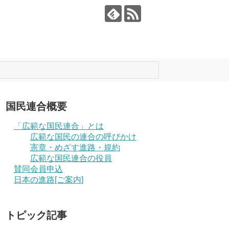
国民連合概要
「広範な国民連合」とは
広範な国民の連合の呼びかけ
憲章・めざす進路・規約
広範な国民連合の役員
賛同会員申込
日本の進路[ご案内]
トピック記事