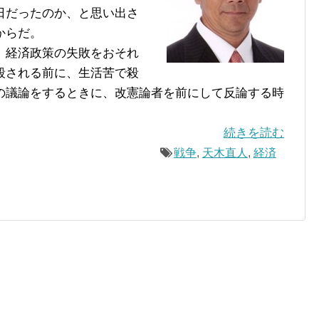
日だったのか、と思い出さ
からだ。
、経済政策の失敗をおそれ
殺される前に、生活苦で殺
の議論をするときに、改憲論者を前にして反論する時
続きを読む
戦争
,
天木直人
,
経済