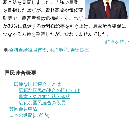
基本法を見直しました。「強い農業」
を目指したはずが、資材高騰や気候変
動等で、農畜産業は危機的です。わず
か38％に低迷する食料自給率を引き上げ、農家所得確保に
つながる方策を期待したが、変わりませんでした。
続きを読む
食料自給議員連盟
,
地消地産
,
吉留良三
国民連合概要
「広範な国民連合」とは
広範な国民の連合の呼びかけ
憲章・めざす進路・規約
広範な国民連合の役員
賛同会員申込
日本の進路[ご案内]