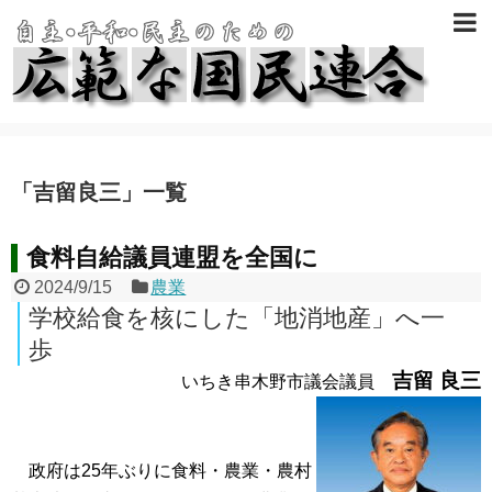
「
吉留良三
」
一覧
食料自給議員連盟を全国に
2024/9/15
農業
学校給食を核にした「地消地産」へ一
歩
吉留 良三
いちき串木野市議会議員
政府は25年ぶりに食料・農業・農村