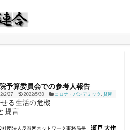
院予算委員会での参考人報告
2/2/27
2022/5/30
コロナ・パンデミック
,
貧困
寄せる生活の危機
告と提言
瀬戸 大作
般社団法人反貧困ネットワーク事務局長