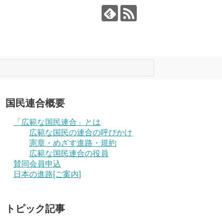
国民連合概要
「広範な国民連合」とは
広範な国民の連合の呼びかけ
憲章・めざす進路・規約
広範な国民連合の役員
賛同会員申込
日本の進路[ご案内]
トピック記事