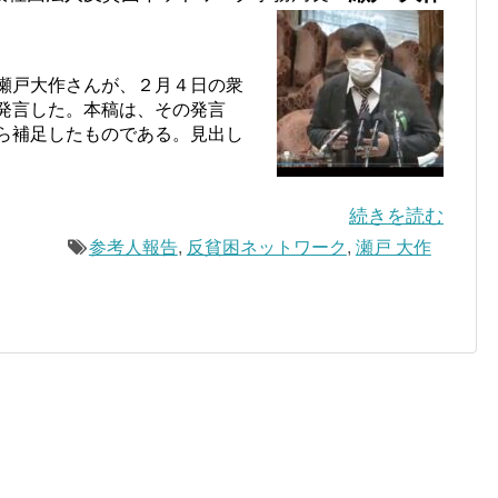
瀬戸大作さんが、２月４日の衆
発言した。本稿は、その発言
ら補足したものである。見出し
続きを読む
参考人報告
,
反貧困ネットワーク
,
瀬戸 大作