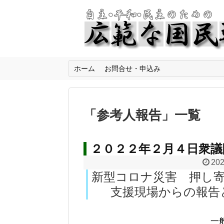
ホーム
お問合せ・申込み
「
参考人報告
」
一覧
２０２２年２月４日衆議
202
新型コロナ災害 押し
支援現場からの報
一