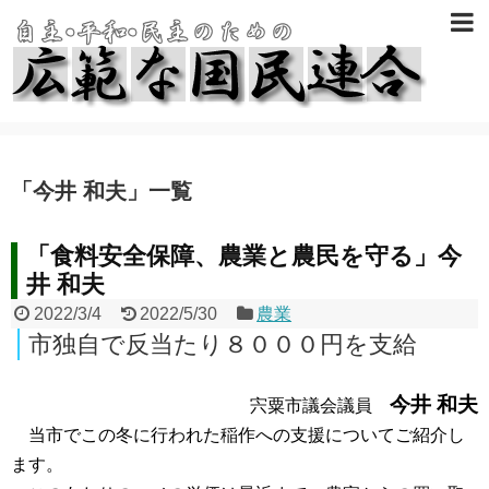
「
今井 和夫
」
一覧
「食料安全保障、農業と農民を守る」今
井 和夫
2022/3/4
2022/5/30
農業
市独自で反当たり８０００円を支給
今井 和夫
宍粟市議会議員
当市でこの冬に行われた稲作への支援についてご紹介し
ます。