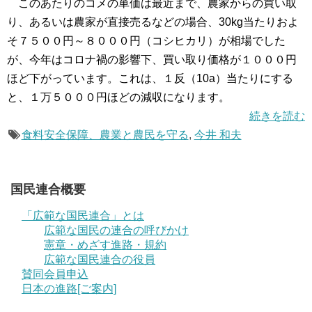
このあたりのコメの単価は最近まで、農家からの買い取
り、あるいは農家が直接売るなどの場合、30‌kg当たりおよ
そ７５００円～８０００円（コシヒカリ）が相場でした
が、今年はコロナ禍の影響下、買い取り価格が１０００円
ほど下がっています。これは、１反（10‌a）当たりにする
と、１万５０００円ほどの減収になります。
続きを読む
食料安全保障、農業と農民を守る
,
今井 和夫
国民連合概要
「広範な国民連合」とは
広範な国民の連合の呼びかけ
憲章・めざす進路・規約
広範な国民連合の役員
賛同会員申込
日本の進路[ご案内]