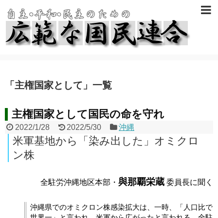
「
主権国家として
」
一覧
主権国家として国民の命を守れ
2022/1/28
2022/5/30
沖縄
米軍基地から「染み出した」オミクロ
ン株
與那覇栄蔵
全駐労沖縄地区本部・
委員長に聞く
沖縄県でのオミクロン株感染拡大は、一時、「人口比で
世界一」と言われ、米軍から広がったと言われる。全駐