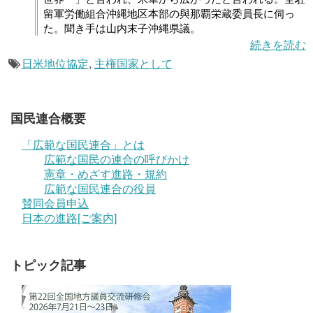
留軍労働組合沖縄地区本部の與那覇栄蔵委員長に伺っ
た。聞き手は山内末子沖縄県議。
続きを読む
日米地位協定
,
主権国家として
国民連合概要
「広範な国民連合」とは
広範な国民の連合の呼びかけ
憲章・めざす進路・規約
広範な国民連合の役員
賛同会員申込
日本の進路[ご案内]
トピック記事