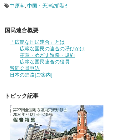
中原萌
,
中国・天津訪問記
国民連合概要
「広範な国民連合」とは
広範な国民の連合の呼びかけ
憲章・めざす進路・規約
広範な国民連合の役員
賛同会員申込
日本の進路[ご案内]
トピック記事