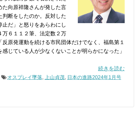
めた向原祥隆さんが発した言
た判断をしたのか。反対した
停止だ」と怒りをあらわにし
４万６１１２筆、法定数２万
「反原発運動を続ける市民団体だけでなく、福島第１
を感じている人が少なくないことが明らかになった」
続きを読む
オスプレイ墜落
,
上山貞茂
,
日本の進路2024年1月号