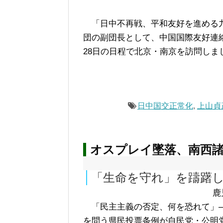
「日中不再戦、平和友好を進める
団の副団長として、中国国際友好連絡
28日の日程で北京・南京を訪問しま
日中国交正常化
,
上山貞
オスプレイ墜落、南西
「生命を守れ」を躊躇
鹿
「民主主義の否定、何を恐れて」―
を問う県民投票条例が自民党・公明