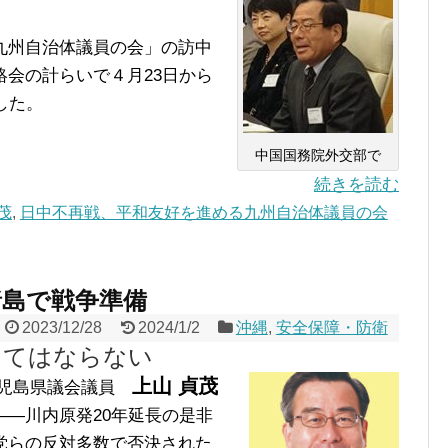
九州自治体議員の会」の訪中
会の計らいで４月23日から
した。
中国国務院外交部で
続きを読む
茂
,
日中不再戦、平和友好を進める九州自治体議員の会
諸島で戦争準備
2023/12/28
2024/1/2
沖縄
,
安全保障・防衛
してはならない
上山 貞茂
児島県議会議員
―川内原発20年延長の是非
党らの反対多数で否決された