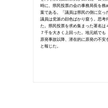
時に、県民投票の会の事務局長を務
葉である。「議員は県民の側に立っ
議員は党派の顔色ばかり窺う。思考
た。県民投票を求め集まった署名は
７千を大きく上回った。地元紙でも
原発事故以降、潜在的に原発の不安
と報じた。