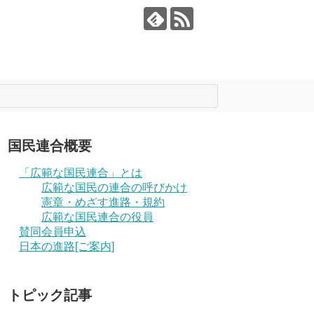
国民連合概要
「広範な国民連合」とは
広範な国民の連合の呼びかけ
憲章・めざす進路・規約
広範な国民連合の役員
賛同会員申込
日本の進路[ご案内]
トピック記事