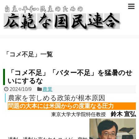
「
コメ不足
」
一覧
「コメ不足」「バター不足」を猛暑のせ
いにするな
2024/10/9
農業
農家を苦しめる政策が根本原因
問題の大本には米国からの度重なる圧力
鈴木 宣弘
東京大学大学院特任教授