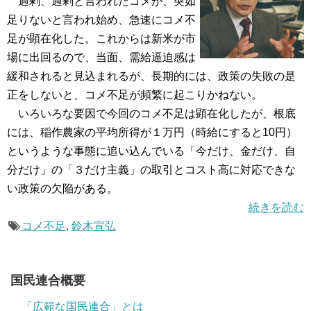
過剰、過剰と言われたコメが、突如
足りないと言われ始め、急速にコメ不
足が顕在化した。これからは新米が市
場に出回るので、当面、需給逼迫感は
緩和されると見込まれるが、長期的には、政策の失敗の是
正をしないと、コメ不足が頻繁に起こりかねない。
いろいろな要因で今回のコメ不足は顕在化したが、根底
には、稲作農家の平均所得が１万円（時給にすると10円）
というような事態に追い込んでいる「今だけ、金だけ、自
分だけ」の「３だけ主義」の取引とコスト高に対応できな
い政策の欠陥がある。
続きを読む
コメ不足
,
鈴木宣弘
国民連合概要
「広範な国民連合」とは