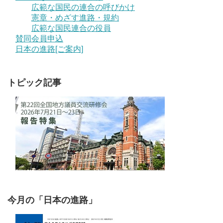
広範な国民の連合の呼びかけ
憲章・めざす進路・規約
広範な国民連合の役員
賛同会員申込
日本の進路[ご案内]
トピック記事
今月の「日本の進路」