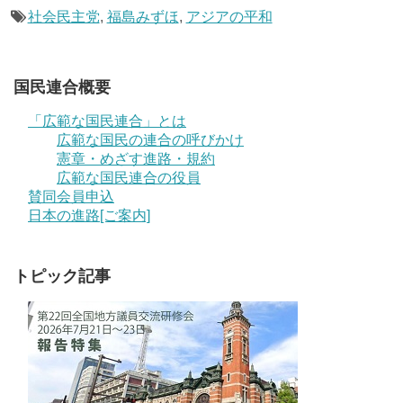
社会民主党
,
福島みずほ
,
アジアの平和
国民連合概要
「広範な国民連合」とは
広範な国民の連合の呼びかけ
憲章・めざす進路・規約
広範な国民連合の役員
賛同会員申込
日本の進路[ご案内]
トピック記事