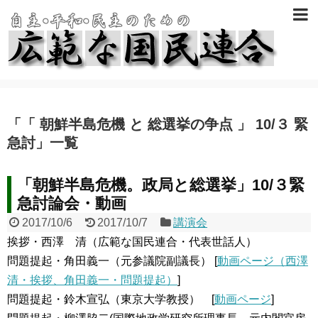
「
「 朝鮮半島危機 と 総選挙の争点 」 10/３ 緊
急討
」
一覧
「朝鮮半島危機。政局と総選挙」10/３緊
急討論会・動画
2017/10/6
2017/10/7
講演会
挨拶・西澤 清（広範な国民連合・代表世話人）
問題提起・角田義一（元参議院副議長） [
動画ページ（西澤
清・挨拶、角田義一・問題提起）
]
問題提起・鈴木宣弘（東京大学教授） [
動画ページ
]