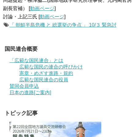
問題提起・柳澤脇二(国際地政学研究所理事長、元内閣官房
副長官補） [
動画ページ
]
討論・上記三氏 [
動画ページ
]
「 朝鮮半島危機 と 総選挙の争点 」 10/３ 緊急討
国民連合概要
「広範な国民連合」とは
広範な国民の連合の呼びかけ
憲章・めざす進路・規約
広範な国民連合の役員
賛同会員申込
日本の進路[ご案内]
トピック記事