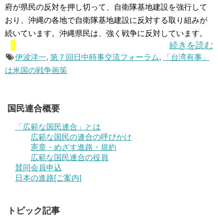
府が県民の反対を押し切って、自衛隊基地建設を強行して
おり、沖縄の各地で自衛隊基地建設に反対する取り組みが
続いています。沖縄県民は、強く戦争に反対しています。
続きを読む
伊波洋一
,
第７回日中時事交流フォーラム
,
「台湾有事」
は米国の戦争画策
国民連合概要
「広範な国民連合」とは
広範な国民の連合の呼びかけ
憲章・めざす進路・規約
広範な国民連合の役員
賛同会員申込
日本の進路[ご案内]
トピック記事