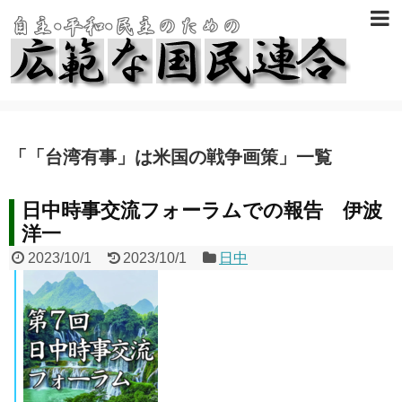
「
「台湾有事」は米国の戦争画策
」
一覧
日中時事交流フォーラムでの報告 伊波
洋一
2023/10/1
2023/10/1
日中