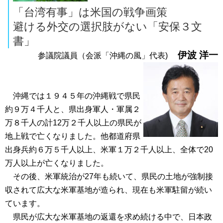
「台湾有事」は米国の戦争画策
避ける外交の選択肢がない「安保３文
書」
伊波 洋一
参議院議員（会派「沖縄の風」代表)
沖縄では１９４５年の沖縄戦で県民
約９万４千人と、県出身軍人・軍属２
万８千人の計12万２千人以上の県民が
地上戦で亡くなりました。他都道府県
出身兵約６万５千人以上、米軍１万２千人以上、全体で20
万人以上が亡くなりました。
その後、米軍統治が27年も続いて、県民の土地が強制接
収されて広大な米軍基地が造られ、現在も米軍駐留が続い
ています。
県民が広大な米軍基地の返還を求め続ける中で、日本政