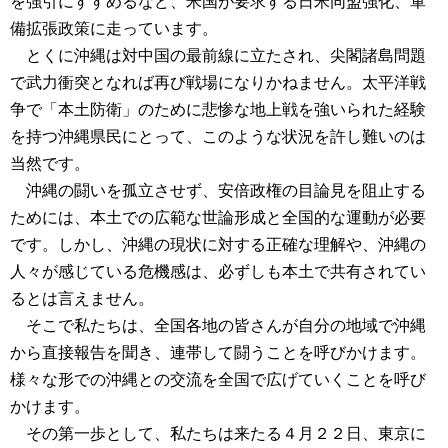
を強引にすすめるなど、米国が要求する日米同盟強化、軍
備拡張政策に走っています。
とくに沖縄は対中国の最前線に立たされ、尖閣諸島問題
で武力衝突となれば再び戦場になりかねません。太平洋戦
争で「本土防衛」のために悲惨な地上戦を強いられた経験
を持つ沖縄県民にとって、このような状況を許し難いのは
当然です。
沖縄の闘いを孤立させず、安倍政権の目論見を阻止する
ためには、本土での広範な世論形成と全国的な運動が必要
です。しかし、沖縄の現状に対する正確な理解や、沖縄の
人々が感じている危機感は、必ずしも本土で共有されてい
るとは言えません。
そこで私たちは、全国各地の皆さんが自分の地域で沖縄
から直接報告を聞き、連帯して闘うことを呼びかけます。
様々な形での沖縄との交流を全国で広げていくことを呼び
かけます。
その第一歩として、私たちは来たる４月２２日、東京に