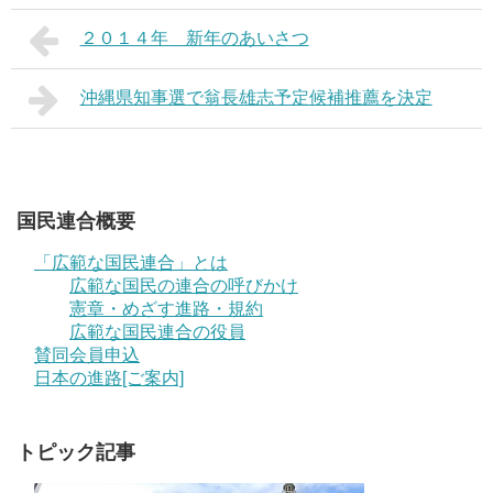
２０１４年 新年のあいさつ
沖縄県知事選で翁長雄志予定候補推薦を決定
国民連合概要
「広範な国民連合」とは
広範な国民の連合の呼びかけ
憲章・めざす進路・規約
広範な国民連合の役員
賛同会員申込
日本の進路[ご案内]
トピック記事