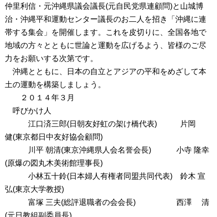
仲里利信・元沖縄県議会議長(元自民党県連顧問)と山城博
治・沖縄平和運動センター議長のお二人を招き「沖縄に連
帯する集会」を開催します。これを皮切りに、全国各地で
地域の方々とともに世論と運動を広げるよう、皆様のご尽
力をお願いする次第です。
沖縄とともに、日本の自立とアジアの平和をめざして本
土の運動を構築しましょう。
２０１４年３月
呼びかけ人
江口済三郎(日朝友好虹の架け橋代表) 片岡
健(東京都日中友好協会顧問)
川平 朝清(東京沖縄県人会名誉会長) 小寺 隆幸
(原爆の図丸木美術館理事長)
小林五十鈴(日本婦人有権者同盟共同代表) 鈴木 宣
弘(東京大学教授)
富塚 三夫(総評退職者の会会長) 西澤 清
(元日教組副委員長)