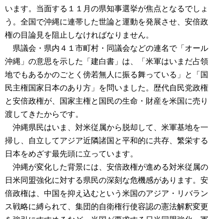
います。当面する１１月の県知事選挙が焦点となるでしょ
う。全国で沖縄に連帯した世論と運動を発展させ、安倍政
権の目論見を阻止しなければなりません。
県議会・県内４１市町村・同議会などの連名で「オール
沖縄」の意思を示した「建白書」は、「米軍はいまだ占領
地でもあるかのごとく傍若無人に振る舞っている」と「国
民主権国家日本のあり方」を問いました。歴代自民党政権
と安倍政権が、国家主権と国民の生命・財産を米国に売り
渡してきたからです。
沖縄県民はいま、対米従属から脱却して、米軍基地を一
掃し、自立してアジア近隣諸国と平和的に共存、繁栄する
日本をめざす最先頭に立っています。
沖縄が変化した背景には、安倍政権が進める対米従属の
日米同盟強化に対する県民の深刻な危機感があります。安
倍政権は、中国を抑え込むという米国のアジア・リバラン
ス戦略に縛られて、集団的自衛権行使容認の憲法解釈変更