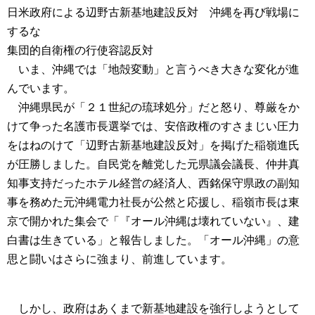
日米政府による辺野古新基地建設反対 沖縄を再び戦場に
するな
集団的自衛権の行使容認反対
いま、沖縄では「地殻変動」と言うべき大きな変化が進
んでいます。
沖縄県民が「２１世紀の琉球処分」だと怒り、尊厳をか
けて争った名護市長選挙では、安倍政権のすさまじい圧力
をはねのけて「辺野古新基地建設反対」を掲げた稲嶺進氏
が圧勝しました。自民党を離党した元県議会議長、仲井真
知事支持だったホテル経営の経済人、西銘保守県政の副知
事を務めた元沖縄電力社長が公然と応援し、稲嶺市長は東
京で開かれた集会で「『オール沖縄は壊れていない』、建
白書は生きている」と報告しました。「オール沖縄」の意
思と闘いはさらに強まり、前進しています。
しかし、政府はあくまで新基地建設を強行しようとして