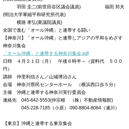
羽田 圭二(前世田谷区議会議員) 福田 邦夫
(明治大学軍縮平和研究所代表)
横路 孝弘(衆議院議員)
全国で進む「オール沖縄」と連帯する闘い
【神奈川】「オール沖縄」と連帯しアジアの平和をめざす
神奈川集会
「オール沖縄」と連帯する神奈川集会.pdf
日時 ４月２１日（月） 午後６時半～（資料代 ５００
円）
講師 仲里利信さん／山城博治さん
会場 神奈川県民センターホール （横浜西口歩５分）
主催 沖縄と連帯する神奈川実行委員会
連絡先 045-642-5553(仲宗根 （株）不動産情報館)
045-228-7185（小原） 090-8804-8064（瀬川）
【東京】沖縄と連帯する東京集会