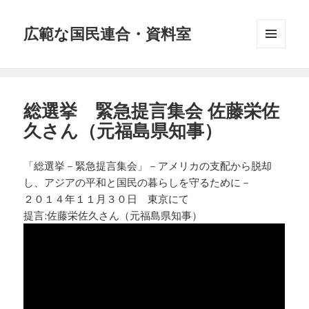
広範な国民連合・資料室
メニュ
ーとウ
ィジェ
ット
総選挙 緊急提言集会 佐藤栄佐
久さん（元福島県知事）
「総選挙－緊急提言集会」－アメリカの支配から脱却
し、アジアの平和と国民の暮らしを­守るために－
２０１４年１１月３０日 東京にて
提言:佐藤栄佐久さん（元福島県知事）