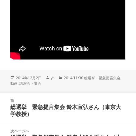
投
2014年12月2日
作
yh
カ
2014/11/30 総選挙－緊急提言集会
,
動画
稿
,
講演会・集会
成
テ
日:
者
ゴ
リ
投
ー
前
稿
総選挙 緊急提言集会 鈴木宣弘さん（東京大
前
ナ
学教授）
の
ビ
投
ゲ
稿:
次ページへ
ー